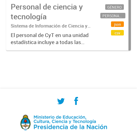
Personal de ciencia y
GÉNERO
tecnología
PERSONAL CIENTÍFICO-TECNOLÓGICO
json
Sistema de Información de Ciencia y
Tecnología Argentino (SICYTAR)
csv
El personal de CyT en una unidad
estadística incluye a todas las
personas involucradas
directamente en I+D así como a
aquellas que brindan servicios
directos para las actividades de I +
D (como...