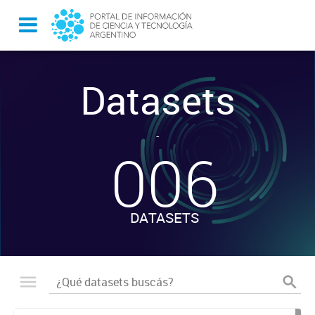
Datasets
-
006
DATASETS