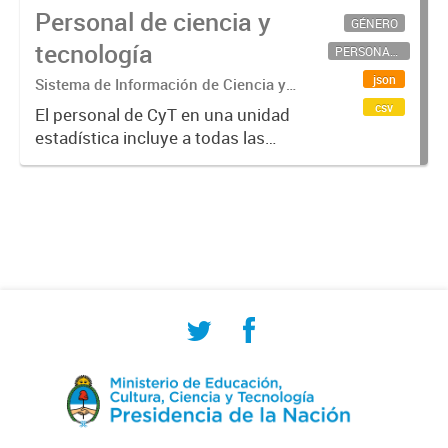
Personal de ciencia y
GÉNERO
tecnología
PERSONAL CIENTÍFICO-TECNOLÓGICO
json
Sistema de Información de Ciencia y
Tecnología Argentino (SICYTAR)
csv
El personal de CyT en una unidad
estadística incluye a todas las
personas involucradas
directamente en I+D así como a
aquellas que brindan servicios
directos para las actividades de I +
D (como...