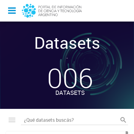
Datasets
-
006
DATASETS