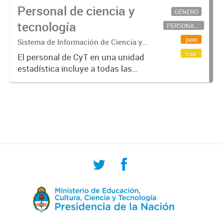
Personal de ciencia y
GÉNERO
tecnología
PERSONAL CIENTÍFICO-TECNOLÓGICO
json
Sistema de Información de Ciencia y
Tecnología Argentino (SICYTAR)
csv
El personal de CyT en una unidad
estadística incluye a todas las
personas involucradas
directamente en I+D así como a
aquellas que brindan servicios
directos para las actividades de I +
D (como...