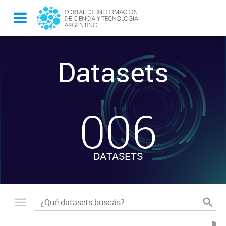
Datasets
-
006
DATASETS