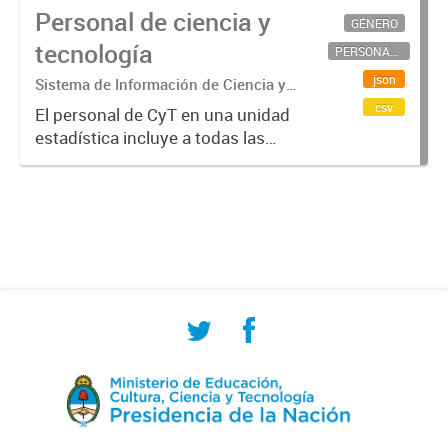
Personal de ciencia y
GÉNERO
tecnología
PERSONAL CIENTÍFICO-TECNOLÓGICO
json
Sistema de Información de Ciencia y
Tecnología Argentino (SICYTAR)
csv
El personal de CyT en una unidad
estadística incluye a todas las
personas involucradas
directamente en I+D así como a
aquellas que brindan servicios
directos para las actividades de I +
D (como...