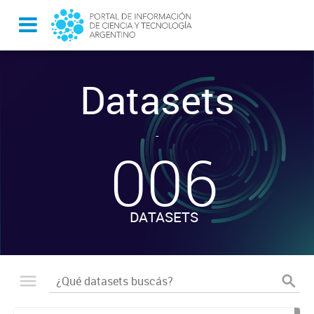
Datasets
-
006
DATASETS