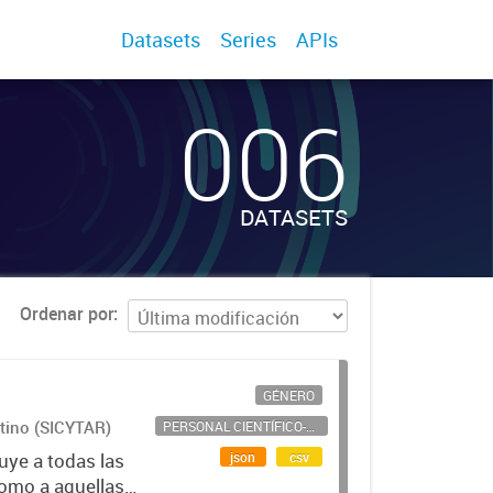
Datasets
Series
APIs
006
DATASETS
Ordenar por
GÉNERO
ntino (SICYTAR)
PERSONAL CIENTÍFICO-TECNOLÓGICO
json
csv
uye a todas las
como a aquellas