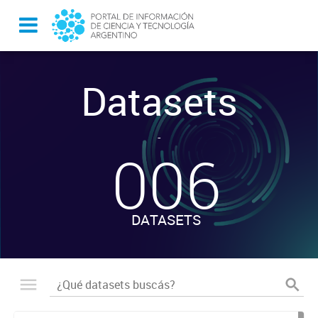
Datasets
-
006
DATASETS