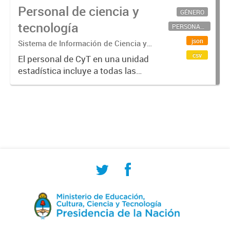
Personal de ciencia y
GÉNERO
tecnología
PERSONAL CIENTÍFICO-TECNOLÓGICO
json
Sistema de Información de Ciencia y
Tecnología Argentino (SICYTAR)
csv
El personal de CyT en una unidad
estadística incluye a todas las
personas involucradas
directamente en I+D así como a
aquellas que brindan servicios
directos para las actividades de I +
D (como...