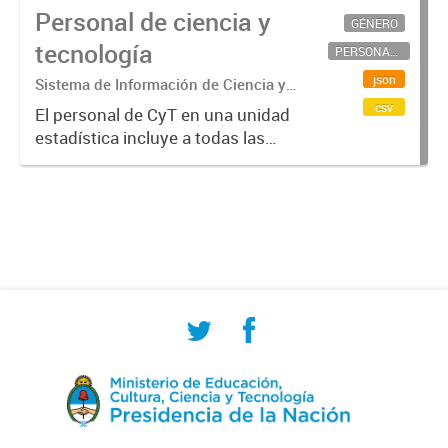
Personal de ciencia y
GÉNERO
tecnología
PERSONAL CIENTÍFICO-TECNOLÓGICO
json
Sistema de Información de Ciencia y
Tecnología Argentino (SICYTAR)
csv
El personal de CyT en una unidad
estadística incluye a todas las
personas involucradas
directamente en I+D así como a
aquellas que brindan servicios
directos para las actividades de I +
D (como...