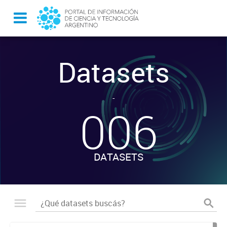
Datasets
-
006
DATASETS