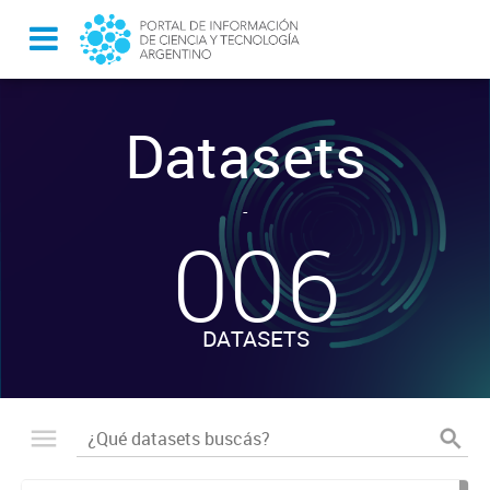
Datasets
-
006
DATASETS