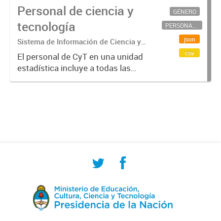
Personal de ciencia y
GÉNERO
tecnología
PERSONAL CIENTÍFICO-TECNOLÓGICO
json
Sistema de Información de Ciencia y
Tecnología Argentino (SICYTAR)
csv
El personal de CyT en una unidad
estadística incluye a todas las
personas involucradas
directamente en I+D así como a
aquellas que brindan servicios
directos para las actividades de I +
D (como...