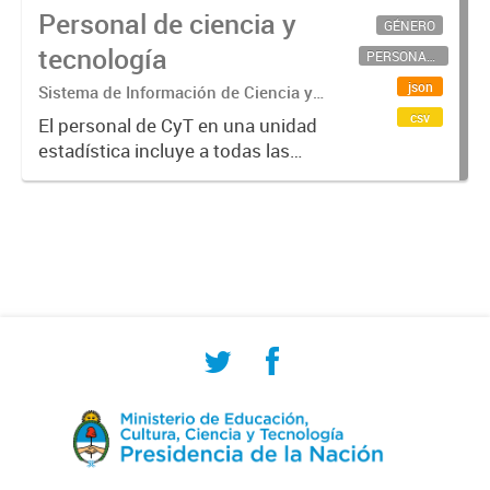
Personal de ciencia y
GÉNERO
tecnología
PERSONAL CIENTÍFICO-TECNOLÓGICO
json
Sistema de Información de Ciencia y
Tecnología Argentino (SICYTAR)
csv
El personal de CyT en una unidad
estadística incluye a todas las
personas involucradas
directamente en I+D así como a
aquellas que brindan servicios
directos para las actividades de I +
D (como...