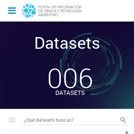
Datasets
-
006
DATASETS