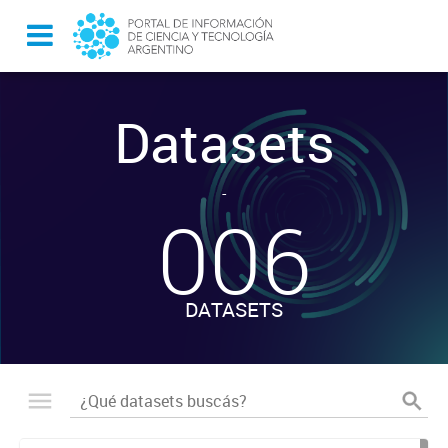
Datasets
-
006
DATASETS