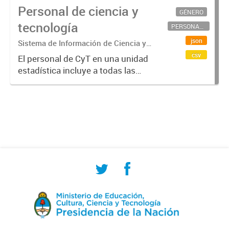
Personal de ciencia y
GÉNERO
tecnología
PERSONAL CIENTÍFICO-TECNOLÓGICO
json
Sistema de Información de Ciencia y
Tecnología Argentino (SICYTAR)
csv
El personal de CyT en una unidad
estadística incluye a todas las
personas involucradas
directamente en I+D así como a
aquellas que brindan servicios
directos para las actividades de I +
D (como...