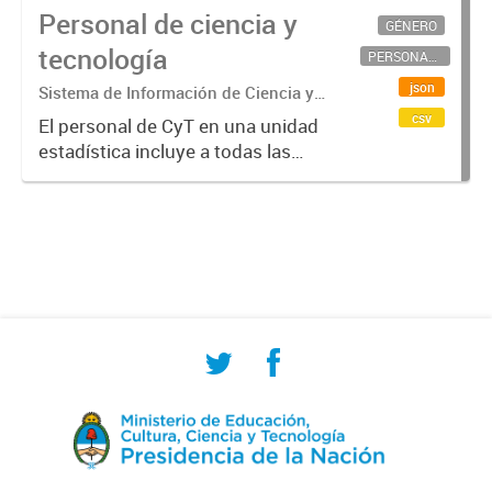
Personal de ciencia y
GÉNERO
tecnología
PERSONAL CIENTÍFICO-TECNOLÓGICO
json
Sistema de Información de Ciencia y
Tecnología Argentino (SICYTAR)
csv
El personal de CyT en una unidad
estadística incluye a todas las
personas involucradas
directamente en I+D así como a
aquellas que brindan servicios
directos para las actividades de I +
D (como...