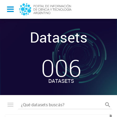
Datasets
-
006
DATASETS