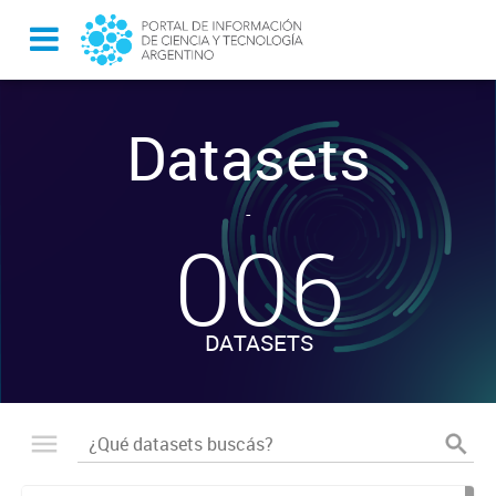
Datasets
-
006
DATASETS