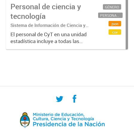
Personal de ciencia y
GÉNERO
tecnología
PERSONAL CIENTÍFICO-TECNOLÓGICO
json
Sistema de Información de Ciencia y
Tecnología Argentino (SICYTAR)
csv
El personal de CyT en una unidad
estadística incluye a todas las
personas involucradas
directamente en I+D así como a
aquellas que brindan servicios
directos para las actividades de I +
D (como...