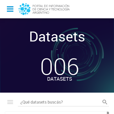
Datasets
-
006
DATASETS