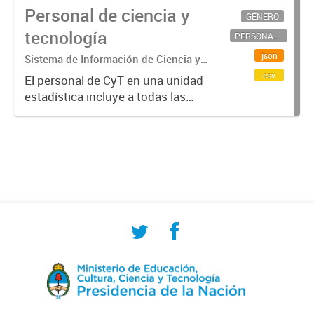
Personal de ciencia y
GÉNERO
tecnología
PERSONAL CIENTÍFICO-TECNOLÓGICO
json
Sistema de Información de Ciencia y
Tecnología Argentino (SICYTAR)
csv
El personal de CyT en una unidad
estadística incluye a todas las
personas involucradas
directamente en I+D así como a
aquellas que brindan servicios
directos para las actividades de I +
D (como...