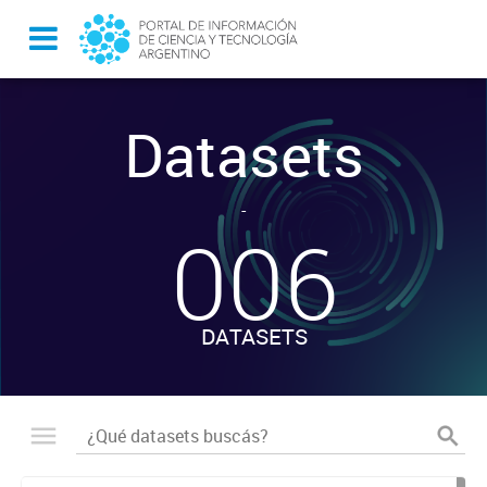
Datasets
-
006
DATASETS