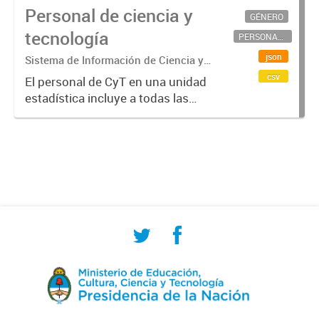
Personal de ciencia y
GÉNERO
tecnología
PERSONAL CIENTÍFICO-TECNOLÓGICO
json
Sistema de Información de Ciencia y
Tecnología Argentino (SICYTAR)
csv
El personal de CyT en una unidad
estadística incluye a todas las
personas involucradas
directamente en I+D así como a
aquellas que brindan servicios
directos para las actividades de I +
D (como...