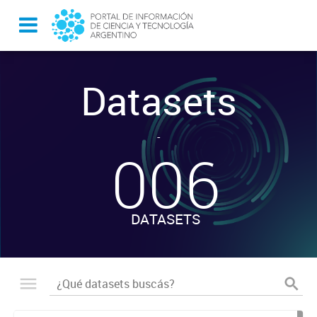
Datasets
-
006
DATASETS