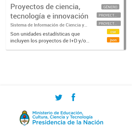
Proyectos de ciencia,
GÉNERO
tecnología e innovación
PROYECTOS CIENTÍFICOS
PROYECTOS TECNOLÓGICOS
Sistema de Información de Ciencia y
Tecnología Argentino (SICYTAR)
csv
Son unidades estadísticas que
incluyen los proyectos de I+D y/o
json
de innovación (conjunto de
actividades que se llevan a cabo
para crear resultados CyT y/o
innovativos en un tiempo
determinado...