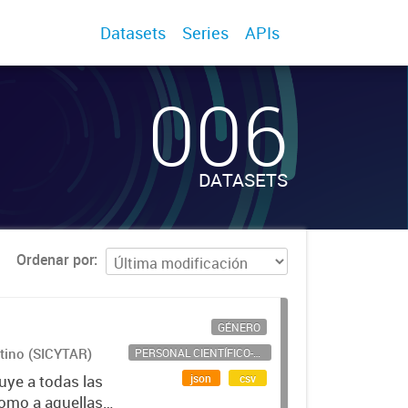
Datasets
Series
APIs
006
DATASETS
Ordenar por
GÉNERO
ntino (SICYTAR)
PERSONAL CIENTÍFICO-TECNOLÓGICO
json
csv
uye a todas las
como a aquellas