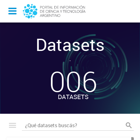
Datasets
-
006
DATASETS