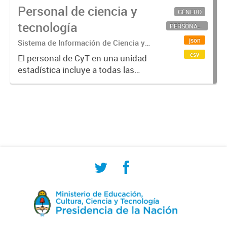
Personal de ciencia y
GÉNERO
tecnología
PERSONAL CIENTÍFICO-TECNOLÓGICO
json
Sistema de Información de Ciencia y
Tecnología Argentino (SICYTAR)
csv
El personal de CyT en una unidad
estadística incluye a todas las
personas involucradas
directamente en I+D así como a
aquellas que brindan servicios
directos para las actividades de I +
D (como...