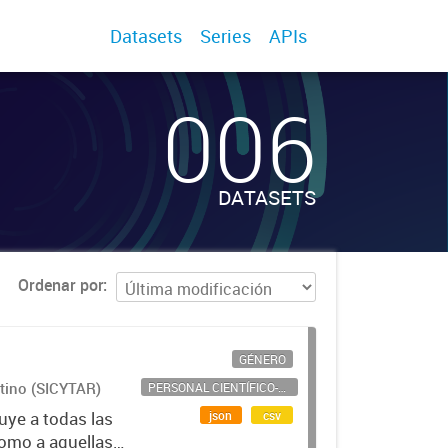
Datasets
Series
APIs
006
DATASETS
Ordenar por
GÉNERO
ntino (SICYTAR)
PERSONAL CIENTÍFICO-TECNOLÓGICO
json
csv
uye a todas las
como a aquellas