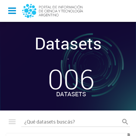
Datasets
-
006
DATASETS