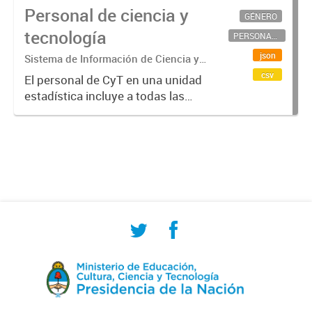
Personal de ciencia y
GÉNERO
tecnología
PERSONAL CIENTÍFICO-TECNOLÓGICO
json
Sistema de Información de Ciencia y
Tecnología Argentino (SICYTAR)
csv
El personal de CyT en una unidad
estadística incluye a todas las
personas involucradas
directamente en I+D así como a
aquellas que brindan servicios
directos para las actividades de I +
D (como...