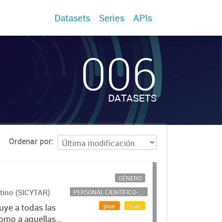
Datasets
Series
APIs
006
DATASETS
Ordenar por
GÉNERO
ntino (SICYTAR)
PERSONAL CIENTÍFICO-TECNOLÓGICO
json
csv
uye a todas las
como a aquellas