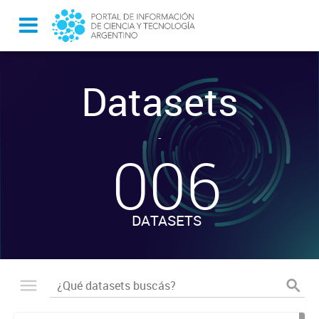
Datasets
-
006
DATASETS