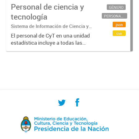
Personal de ciencia y
GÉNERO
tecnología
PERSONAL CIENTÍFICO-TECNOLÓGICO
json
Sistema de Información de Ciencia y
Tecnología Argentino (SICYTAR)
csv
El personal de CyT en una unidad
estadística incluye a todas las
personas involucradas
directamente en I+D así como a
aquellas que brindan servicios
directos para las actividades de I +
D (como...