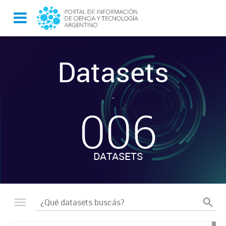
Datasets
-
006
DATASETS