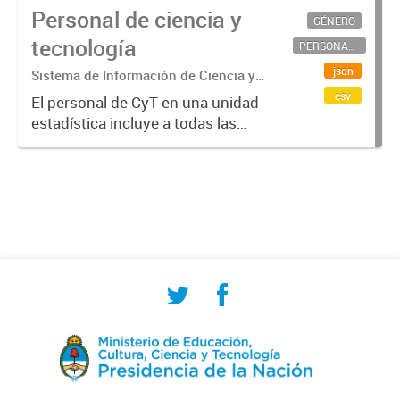
Personal de ciencia y
GÉNERO
tecnología
PERSONAL CIENTÍFICO-TECNOLÓGICO
json
Sistema de Información de Ciencia y
Tecnología Argentino (SICYTAR)
csv
El personal de CyT en una unidad
estadística incluye a todas las
personas involucradas
directamente en I+D así como a
aquellas que brindan servicios
directos para las actividades de I +
D (como...