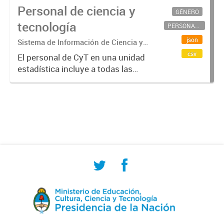
Personal de ciencia y
GÉNERO
tecnología
PERSONAL CIENTÍFICO-TECNOLÓGICO
json
Sistema de Información de Ciencia y
Tecnología Argentino (SICYTAR)
csv
El personal de CyT en una unidad
estadística incluye a todas las
personas involucradas
directamente en I+D así como a
aquellas que brindan servicios
directos para las actividades de I +
D (como...