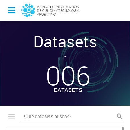
Datasets
-
006
DATASETS