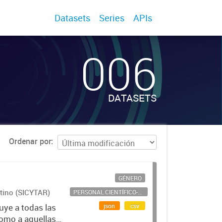
Datasets
Series
APIs
006
DATASETS
Ordenar por
GÉNERO
ntino (SICYTAR)
PERSONAL CIENTÍFICO-TECNOLÓGICO
json
csv
uye a todas las
como a aquellas