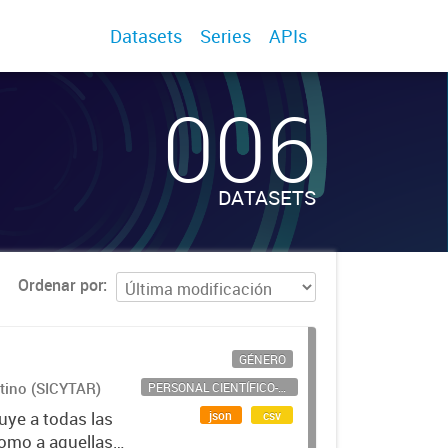
Datasets
Series
APIs
006
DATASETS
Ordenar por
GÉNERO
ntino (SICYTAR)
PERSONAL CIENTÍFICO-TECNOLÓGICO
json
csv
uye a todas las
como a aquellas