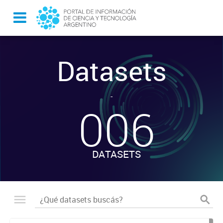
Datasets
-
006
DATASETS