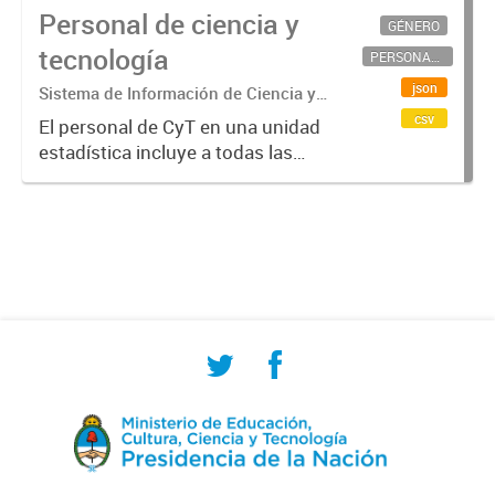
Personal de ciencia y
GÉNERO
tecnología
PERSONAL CIENTÍFICO-TECNOLÓGICO
json
Sistema de Información de Ciencia y
Tecnología Argentino (SICYTAR)
csv
El personal de CyT en una unidad
estadística incluye a todas las
personas involucradas
directamente en I+D así como a
aquellas que brindan servicios
directos para las actividades de I +
D (como...