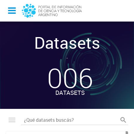
Datasets
-
006
DATASETS