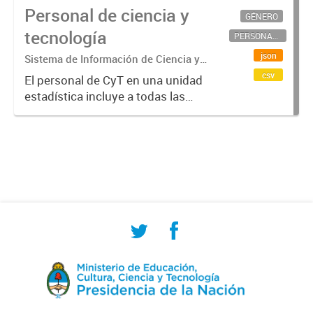
Personal de ciencia y
GÉNERO
tecnología
PERSONAL CIENTÍFICO-TECNOLÓGICO
json
Sistema de Información de Ciencia y
Tecnología Argentino (SICYTAR)
csv
El personal de CyT en una unidad
estadística incluye a todas las
personas involucradas
directamente en I+D así como a
aquellas que brindan servicios
directos para las actividades de I +
D (como...