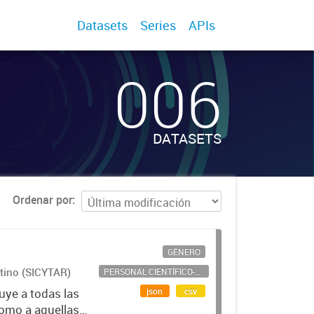
Datasets
Series
APIs
006
DATASETS
Ordenar por
GÉNERO
ntino (SICYTAR)
PERSONAL CIENTÍFICO-TECNOLÓGICO
json
csv
uye a todas las
como a aquellas