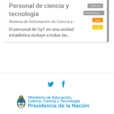
Personal de ciencia y
GÉNERO
tecnología
PERSONAL CIENTÍFICO-TECNOLÓGICO
json
Sistema de Información de Ciencia y
Tecnología Argentino (SICYTAR)
csv
El personal de CyT en una unidad
estadística incluye a todas las
personas involucradas
directamente en I+D así como a
aquellas que brindan servicios
directos para las actividades de I +
D (como...