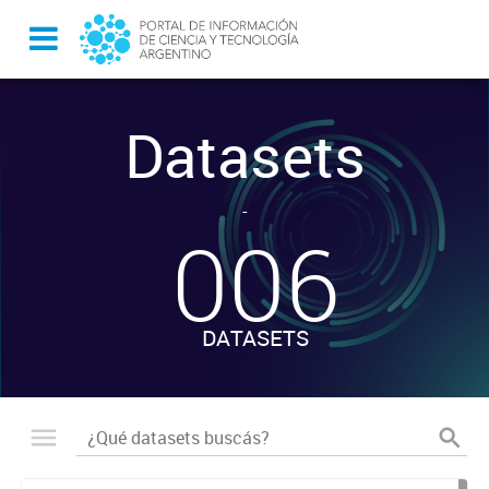
Datasets
-
006
DATASETS