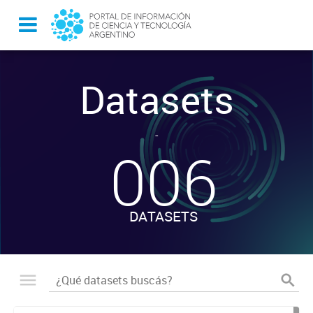
Datasets
-
006
DATASETS