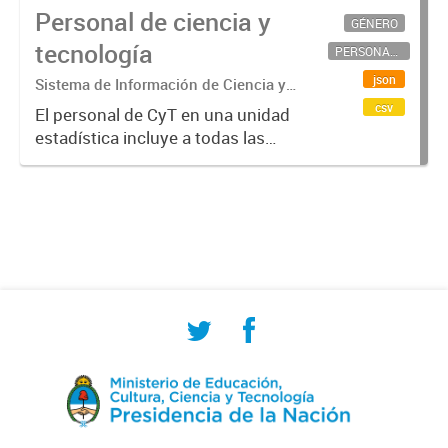
Personal de ciencia y
GÉNERO
tecnología
PERSONAL CIENTÍFICO-TECNOLÓGICO
json
Sistema de Información de Ciencia y
Tecnología Argentino (SICYTAR)
csv
El personal de CyT en una unidad
estadística incluye a todas las
personas involucradas
directamente en I+D así como a
aquellas que brindan servicios
directos para las actividades de I +
D (como...