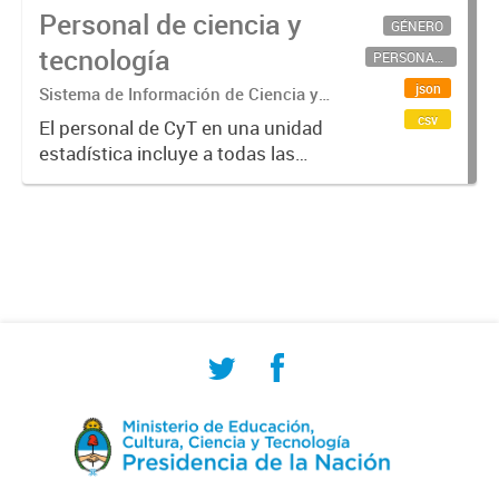
Personal de ciencia y
GÉNERO
tecnología
PERSONAL CIENTÍFICO-TECNOLÓGICO
json
Sistema de Información de Ciencia y
Tecnología Argentino (SICYTAR)
csv
El personal de CyT en una unidad
estadística incluye a todas las
personas involucradas
directamente en I+D así como a
aquellas que brindan servicios
directos para las actividades de I +
D (como...