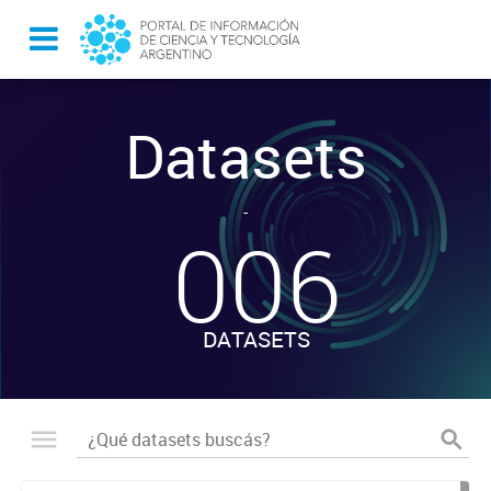
Datasets
-
006
DATASETS