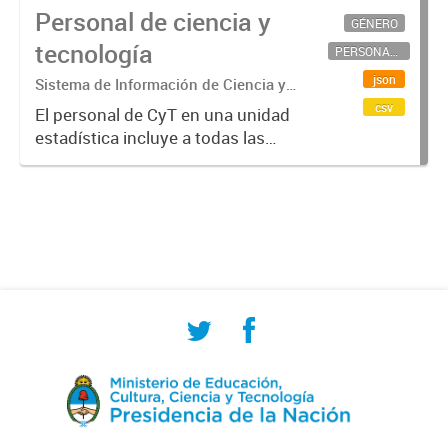
Personal de ciencia y
GÉNERO
tecnología
PERSONAL CIENTÍFICO-TECNOLÓGICO
json
Sistema de Información de Ciencia y
Tecnología Argentino (SICYTAR)
csv
El personal de CyT en una unidad
estadística incluye a todas las
personas involucradas
directamente en I+D así como a
aquellas que brindan servicios
directos para las actividades de I +
D (como...