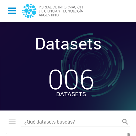
Datasets
-
006
DATASETS