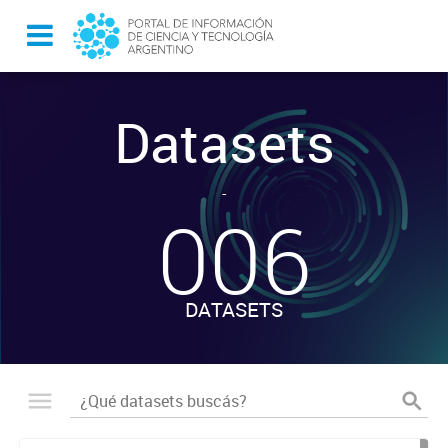
Datasets
-
006
DATASETS