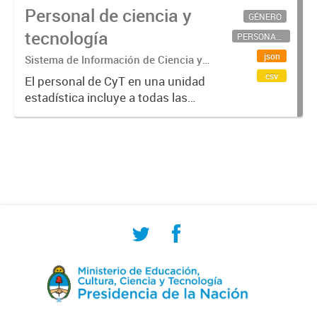
Personal de ciencia y
GÉNERO
tecnología
PERSONAL CIENTÍFICO-TECNOLÓGICO
json
Sistema de Información de Ciencia y
Tecnología Argentino (SICYTAR)
csv
El personal de CyT en una unidad
estadística incluye a todas las
personas involucradas
directamente en I+D así como a
aquellas que brindan servicios
directos para las actividades de I +
D (como...