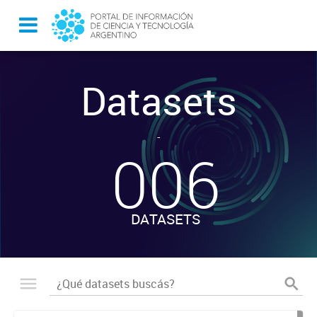
Datasets
-
006
DATASETS