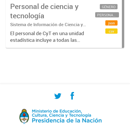
Personal de ciencia y
GÉNERO
tecnología
PERSONAL CIENTÍFICO-TECNOLÓGICO
json
Sistema de Información de Ciencia y
Tecnología Argentino (SICYTAR)
csv
El personal de CyT en una unidad
estadística incluye a todas las
personas involucradas
directamente en I+D así como a
aquellas que brindan servicios
directos para las actividades de I +
D (como...