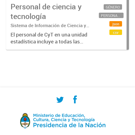
Personal de ciencia y
GÉNERO
tecnología
PERSONAL CIENTÍFICO-TECNOLÓGICO
json
Sistema de Información de Ciencia y
Tecnología Argentino (SICYTAR)
csv
El personal de CyT en una unidad
estadística incluye a todas las
personas involucradas
directamente en I+D así como a
aquellas que brindan servicios
directos para las actividades de I +
D (como...