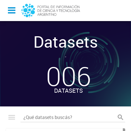
Datasets
-
006
DATASETS