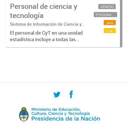
Personal de ciencia y
GÉNERO
tecnología
PERSONAL CIENTÍFICO-TECNOLÓGICO
json
Sistema de Información de Ciencia y
Tecnología Argentino (SICYTAR)
csv
El personal de CyT en una unidad
estadística incluye a todas las
personas involucradas
directamente en I+D así como a
aquellas que brindan servicios
directos para las actividades de I +
D (como...