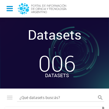
Datasets
-
006
DATASETS