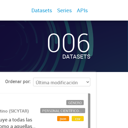
Datasets
Series
APIs
006
DATASETS
Ordenar por
GÉNERO
ntino (SICYTAR)
PERSONAL CIENTÍFICO-TECNOLÓGICO
json
csv
uye a todas las
como a aquellas