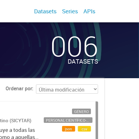
Datasets
Series
APIs
006
DATASETS
Ordenar por
GÉNERO
ntino (SICYTAR)
PERSONAL CIENTÍFICO-TECNOLÓGICO
json
csv
uye a todas las
como a aquellas