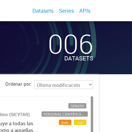
Datasets
Series
APIs
006
DATASETS
Ordenar por
GÉNERO
ntino (SICYTAR)
PERSONAL CIENTÍFICO-TECNOLÓGICO
json
csv
uye a todas las
como a aquellas