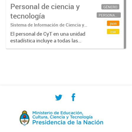
Personal de ciencia y
GÉNERO
tecnología
PERSONAL CIENTÍFICO-TECNOLÓGICO
json
Sistema de Información de Ciencia y
Tecnología Argentino (SICYTAR)
csv
El personal de CyT en una unidad
estadística incluye a todas las
personas involucradas
directamente en I+D así como a
aquellas que brindan servicios
directos para las actividades de I +
D (como...