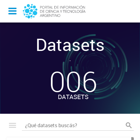
Datasets
-
006
DATASETS