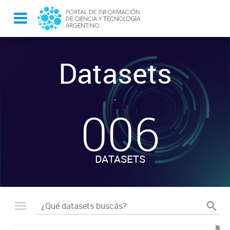
Datasets
-
006
DATASETS