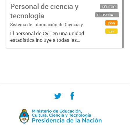
Personal de ciencia y
GÉNERO
tecnología
PERSONAL CIENTÍFICO-TECNOLÓGICO
json
Sistema de Información de Ciencia y
Tecnología Argentino (SICYTAR)
csv
El personal de CyT en una unidad
estadística incluye a todas las
personas involucradas
directamente en I+D así como a
aquellas que brindan servicios
directos para las actividades de I +
D (como...