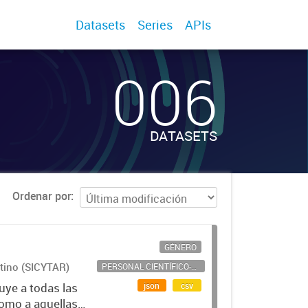
Datasets
Series
APIs
006
DATASETS
Ordenar por
GÉNERO
ntino (SICYTAR)
PERSONAL CIENTÍFICO-TECNOLÓGICO
json
csv
uye a todas las
como a aquellas