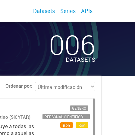
Datasets
Series
APIs
006
DATASETS
Ordenar por
GÉNERO
ntino (SICYTAR)
PERSONAL CIENTÍFICO-TECNOLÓGICO
json
csv
uye a todas las
como a aquellas