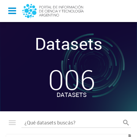
Datasets
-
006
DATASETS