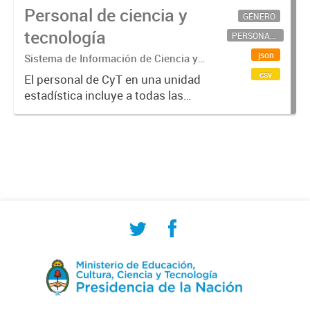
Personal de ciencia y
GÉNERO
tecnología
PERSONAL CIENTÍFICO-TECNOLÓGICO
json
Sistema de Información de Ciencia y
Tecnología Argentino (SICYTAR)
csv
El personal de CyT en una unidad
estadística incluye a todas las
personas involucradas
directamente en I+D así como a
aquellas que brindan servicios
directos para las actividades de I +
D (como...