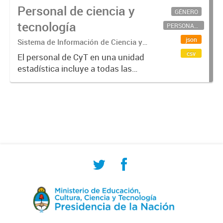
Personal de ciencia y
GÉNERO
tecnología
PERSONAL CIENTÍFICO-TECNOLÓGICO
json
Sistema de Información de Ciencia y
Tecnología Argentino (SICYTAR)
csv
El personal de CyT en una unidad
estadística incluye a todas las
personas involucradas
directamente en I+D así como a
aquellas que brindan servicios
directos para las actividades de I +
D (como...