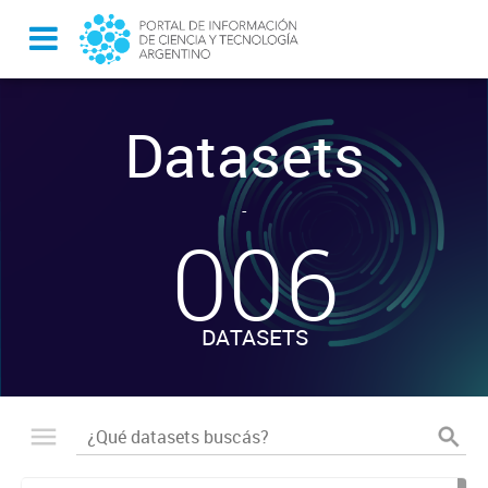
Datasets
-
006
DATASETS