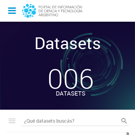
Datasets
-
006
DATASETS