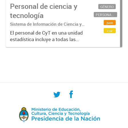
Personal de ciencia y
GÉNERO
tecnología
PERSONAL CIENTÍFICO-TECNOLÓGICO
json
Sistema de Información de Ciencia y
Tecnología Argentino (SICYTAR)
csv
El personal de CyT en una unidad
estadística incluye a todas las
personas involucradas
directamente en I+D así como a
aquellas que brindan servicios
directos para las actividades de I +
D (como...