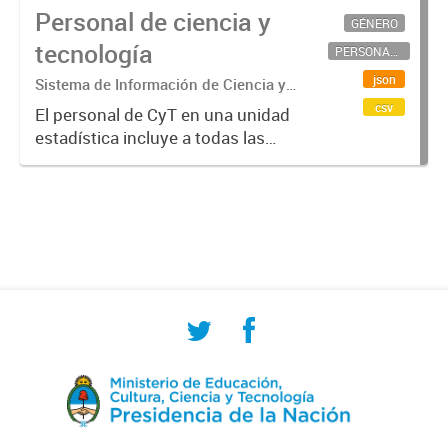
Personal de ciencia y
GÉNERO
tecnología
PERSONAL CIENTÍFICO-TECNOLÓGICO
json
Sistema de Información de Ciencia y
Tecnología Argentino (SICYTAR)
csv
El personal de CyT en una unidad
estadística incluye a todas las
personas involucradas
directamente en I+D así como a
aquellas que brindan servicios
directos para las actividades de I +
D (como...