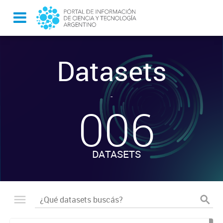
Datasets
-
006
DATASETS