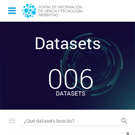
Datasets
-
006
DATASETS