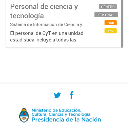
Personal de ciencia y
GÉNERO
tecnología
PERSONAL CIENTÍFICO-TECNOLÓGICO
json
Sistema de Información de Ciencia y
Tecnología Argentino (SICYTAR)
csv
El personal de CyT en una unidad
estadística incluye a todas las
personas involucradas
directamente en I+D así como a
aquellas que brindan servicios
directos para las actividades de I +
D (como...