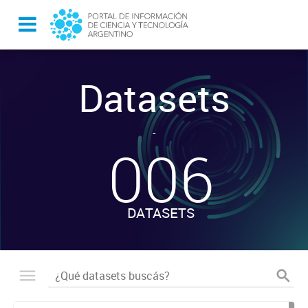
Datasets
-
006
DATASETS