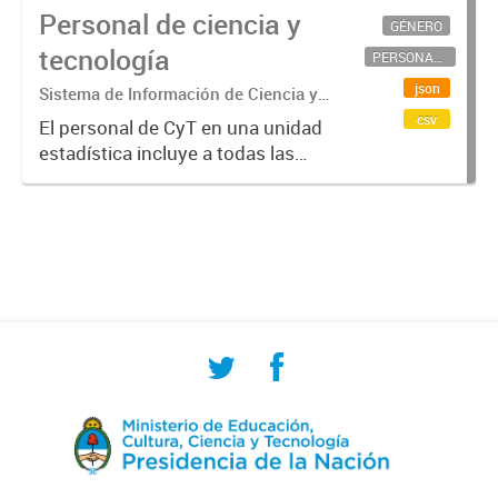
Personal de ciencia y
GÉNERO
tecnología
PERSONAL CIENTÍFICO-TECNOLÓGICO
json
Sistema de Información de Ciencia y
Tecnología Argentino (SICYTAR)
csv
El personal de CyT en una unidad
estadística incluye a todas las
personas involucradas
directamente en I+D así como a
aquellas que brindan servicios
directos para las actividades de I +
D (como...