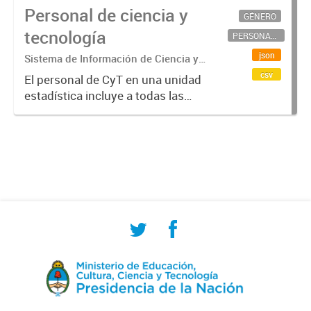
Personal de ciencia y
GÉNERO
tecnología
PERSONAL CIENTÍFICO-TECNOLÓGICO
json
Sistema de Información de Ciencia y
Tecnología Argentino (SICYTAR)
csv
El personal de CyT en una unidad
estadística incluye a todas las
personas involucradas
directamente en I+D así como a
aquellas que brindan servicios
directos para las actividades de I +
D (como...