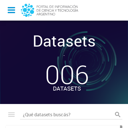
Datasets
-
006
DATASETS